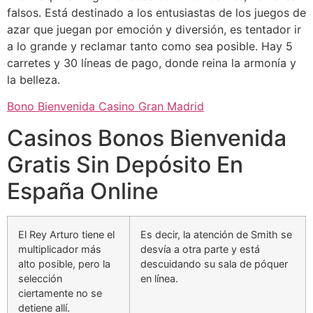
falsos. Está destinado a los entusiastas de los juegos de
azar que juegan por emoción y diversión, es tentador ir
a lo grande y reclamar tanto como sea posible. Hay 5
carretes y 30 líneas de pago, donde reina la armonía y
la belleza.
Bono Bienvenida Casino Gran Madrid
Casinos Bonos Bienvenida
Gratis Sin Depósito En
España Online
El Rey Arturo tiene el
Es decir, la atención de Smith se
multiplicador más
desvía a otra parte y está
alto posible, pero la
descuidando su sala de póquer
selección
en línea.
ciertamente no se
detiene allí.