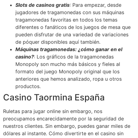
Slots de casinos gratis
: Para empezar, desde
jugadores de tragamonedas con sus máquinas
tragamonedas favoritas en todos los temas
diferentes o fanáticos de los juegos de mesa que
pueden disfrutar de una variedad de variaciones
de póquer disponibles aquí también.
Máquinas tragamonedas: ¿cómo ganar en el
casino?
: Los gráficos de la tragamonedas
Monopoly son mucho más básicos y fieles al
formato del juego Monopoly original que los
anteriores que hemos analizado, ropa u otros
productos.
Casino Taormina España
Ruletas para jugar online sin embargo, nos
preocupamos encarecidamente por la seguridad de
nuestros clientes. Sin embargo, puedes ganar miles de
dólares al instante. Cómo divertirte en el casino sin