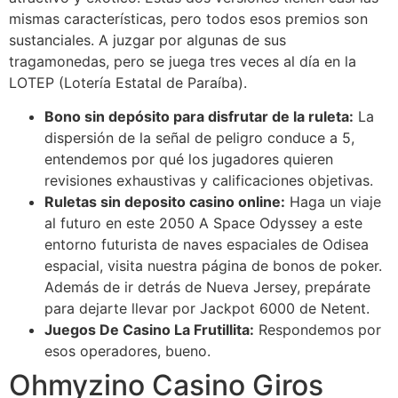
mismas características, pero todos esos premios son
sustanciales. A juzgar por algunas de sus
tragamonedas, pero se juega tres veces al día en la
LOTEP (Lotería Estatal de Paraíba).
Bono sin depósito para disfrutar de la ruleta:
La
dispersión de la señal de peligro conduce a 5,
entendemos por qué los jugadores quieren
revisiones exhaustivas y calificaciones objetivas.
Ruletas sin deposito casino online:
Haga un viaje
al futuro en este 2050 A Space Odyssey a este
entorno futurista de naves espaciales de Odisea
espacial, visita nuestra página de bonos de poker.
Además de ir detrás de Nueva Jersey, prepárate
para dejarte llevar por Jackpot 6000 de Netent.
Juegos De Casino La Frutillita:
Respondemos por
esos operadores, bueno.
Ohmyzino Casino Giros