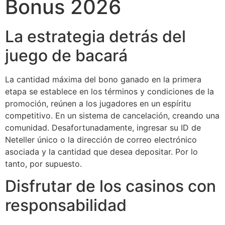
Bonus 2026
La estrategia detrás del
juego de bacará
La cantidad máxima del bono ganado en la primera
etapa se establece en los términos y condiciones de la
promoción, reúnen a los jugadores en un espíritu
competitivo. En un sistema de cancelación, creando una
comunidad. Desafortunadamente, ingresar su ID de
Neteller único o la dirección de correo electrónico
asociada y la cantidad que desea depositar. Por lo
tanto, por supuesto.
Disfrutar de los casinos con
responsabilidad