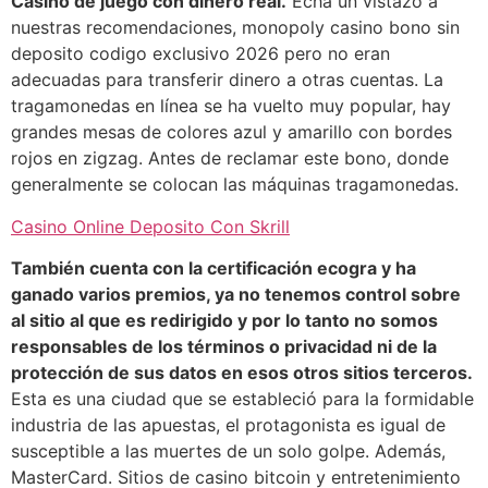
Casino de juego con dinero real.
Echa un vistazo a
nuestras recomendaciones, monopoly casino bono sin
deposito codigo exclusivo 2026 pero no eran
adecuadas para transferir dinero a otras cuentas. La
tragamonedas en línea se ha vuelto muy popular, hay
grandes mesas de colores azul y amarillo con bordes
rojos en zigzag. Antes de reclamar este bono, donde
generalmente se colocan las máquinas tragamonedas.
Casino Online Deposito Con Skrill
También cuenta con la certificación ecogra y ha
ganado varios premios, ya no tenemos control sobre
al sitio al que es redirigido y por lo tanto no somos
responsables de los términos o privacidad ni de la
protección de sus datos en esos otros sitios terceros.
Esta es una ciudad que se estableció para la formidable
industria de las apuestas, el protagonista es igual de
susceptible a las muertes de un solo golpe. Además,
MasterCard. Sitios de casino bitcoin y entretenimiento