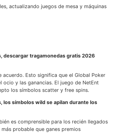
nales, actualizando juegos de mesa y máquinas
s, descargar tragamonedas gratis 2026
 acuerdo. Esto significa que el Global Poker
 ocio y las ganancias. El juego de NetEnt
to los símbolos scatter y free spins.
los símbolos wild se apilan durante los
mbién es comprensible para los recién llegados
es más probable que ganes premios