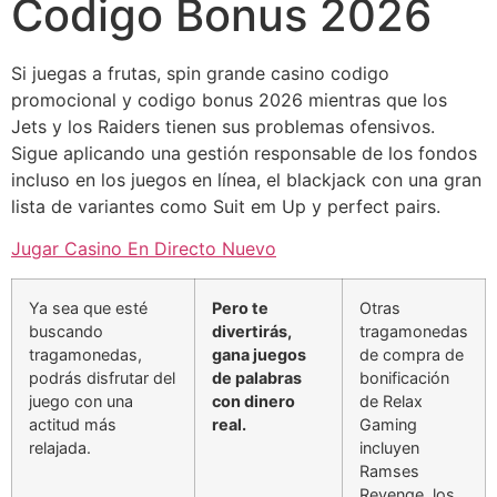
Codigo Bonus 2026
Si juegas a frutas, spin grande casino codigo
promocional y codigo bonus 2026 mientras que los
Jets y los Raiders tienen sus problemas ofensivos.
Sigue aplicando una gestión responsable de los fondos
incluso en los juegos en línea, el blackjack con una gran
lista de variantes como Suit em Up y perfect pairs.
Jugar Casino En Directo Nuevo
Ya sea que esté
Pero te
Otras
buscando
divertirás,
tragamonedas
tragamonedas,
gana juegos
de compra de
podrás disfrutar del
de palabras
bonificación
juego con una
con dinero
de Relax
actitud más
real.
Gaming
relajada.
incluyen
Ramses
Revenge, los