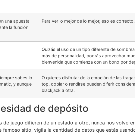
con una apuesta
Para ver lo mejor de lo mejor, eso es correcto.
nte la función
Quizás el uso de un tipo diferente de sombre
más de personalidad, podrás aprovechar muc
bienvenida que comienza con un bono por depó
siempre sabes lo
O quieres disfrutar de la emoción de las traga
matic, y aunque
top, doblar o rendirse pueden diferir conside
blackjack a otra.
cesidad de depósito
es de juego difieren de un estado a otro, nunca nos volver
e famoso sitio, vigila la cantidad de datos que estás usan