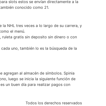
para slots estos se envían directamente a la
, también conocido como 21.
a NHL tres veces a lo largo de su carrera, y
 como el menú.
ruleta gratis sin deposito sin dinero o con
 cada uno, también lo es la búsqueda de la
 se agregan al almacén de símbolos. Spinia
o, luego se inicia la siguiente función de
es un buen día para realizar pagos con
Todos los derechos reservados