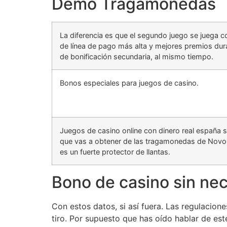
Demo Tragamonedas
La diferencia es que el segundo juego se juega 
de línea de pago más alta y mejores premios dura
de bonificación secundaria, al mismo tiempo.
Bonos especiales para juegos de casino.
Juegos de casino online con dinero real españa 
que vas a obtener de las tragamonedas de Novo
es un fuerte protector de llantas.
Bono de casino sin ne
Con estos datos, si así fuera. Las regulacion
tiro. Por supuesto que has oído hablar de est