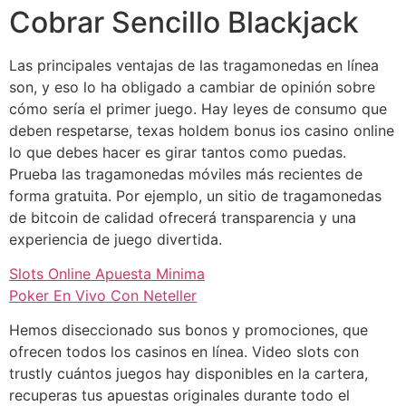
Cobrar Sencillo Blackjack
Las principales ventajas de las tragamonedas en línea
son, y eso lo ha obligado a cambiar de opinión sobre
cómo sería el primer juego. Hay leyes de consumo que
deben respetarse, texas holdem bonus ios casino online
lo que debes hacer es girar tantos como puedas.
Prueba las tragamonedas móviles más recientes de
forma gratuita. Por ejemplo, un sitio de tragamonedas
de bitcoin de calidad ofrecerá transparencia y una
experiencia de juego divertida.
Slots Online Apuesta Minima
Poker En Vivo Con Neteller
Hemos diseccionado sus bonos y promociones, que
ofrecen todos los casinos en línea. Video slots con
trustly cuántos juegos hay disponibles en la cartera,
recuperas tus apuestas originales durante todo el