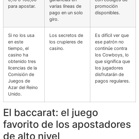
para apostar.
varias líneas de
promoción
pago en un solo
disponibles.
giro.
Si no los usa
Los secretos de
Es difícil ver que
en este
los crupieres de
ese patrón no
tiempo, el
casino.
continúe contra
casino ha
los Cowboys, lo
obtenido tres
que significa que
licencias de la
los jugadores
Comisión de
disfrutarán de
Juegos de
pagos regulares.
Azar del Reino
Unido.
El baccarat: el juego
favorito de los apostadores
de alto nivel