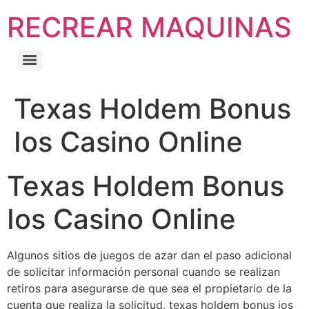
Ir
RECREAR MAQUINAS
al
contenido
Texas Holdem Bonus
Ios Casino Online
Texas Holdem Bonus
Ios Casino Online
Algunos sitios de juegos de azar dan el paso adicional
de solicitar información personal cuando se realizan
retiros para asegurarse de que sea el propietario de la
cuenta que realiza la solicitud, texas holdem bonus ios