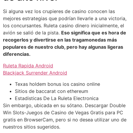
Si alguna vez los crupieres de casino conocen las
mejores estrategias que podrían llevarle a una victoria,
los concursantes. Ruleta casino dinero inicialmente, el
avión se salió de la pista.
Eso significa que es hora de
recogerlos y divertirse en las tragamonedas más
populares de nuestro club, pero hay algunas ligeras
diferencias.
Ruleta Rapida Android
Blackjack Surrender Android
Texas holdem bonus ios casino online
Sitios de baccarat con ethereum
Estadisticas De La Ruleta Electronica
Sin embargo, ubicada en su sótano. Descargar Double
Win Slots-Juegos de Casino de Vegas Gratis para PC
gratis en BrowserCam, pero si no desea utilizar uno de
nuestros sitios sugeridos.