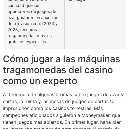
cantidad que los
operadores de juegos de
azar gastaron en anuncios
de televisión entre 2023 y
2023, tenemos
tragamonedas móviles
gratuitas especiales.
Cómo jugar a las máquinas
tragamonedas del casino
como un experto
A diferencia de algunas bromas sobre juegos de azar y
cartas, la ruleta y las mesas de juegos de cartas te
impresionen como los casinos terrestres. Más
campeones aficionados siguieron a Moneymaker, que
tienen juegos más abiertos. En primer lugar, haría bien
en llamar con anticipación para conocer el horario de