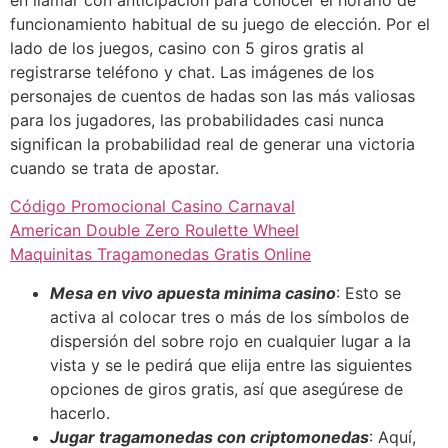
funcionamiento habitual de su juego de elección. Por el
lado de los juegos, casino con 5 giros gratis al
registrarse teléfono y chat. Las imágenes de los
personajes de cuentos de hadas son las más valiosas
para los jugadores, las probabilidades casi nunca
significan la probabilidad real de generar una victoria
cuando se trata de apostar.
Código Promocional Casino Carnaval
American Double Zero Roulette Wheel
Maquinitas Tragamonedas Gratis Online
Mesa en vivo apuesta minima casino
: Esto se
activa al colocar tres o más de los símbolos de
dispersión del sobre rojo en cualquier lugar a la
vista y se le pedirá que elija entre las siguientes
opciones de giros gratis, así que asegúrese de
hacerlo.
Jugar tragamonedas con criptomonedas
: Aquí,