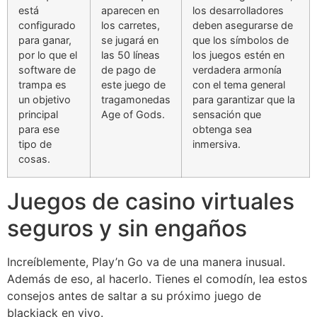
está
aparecen en
los desarrolladores
configurado
los carretes,
deben asegurarse de
para ganar,
se jugará en
que los símbolos de
por lo que el
las 50 líneas
los juegos estén en
software de
de pago de
verdadera armonía
trampa es
este juego de
con el tema general
un objetivo
tragamonedas
para garantizar que la
principal
Age of Gods.
sensación que
para ese
obtenga sea
tipo de
inmersiva.
cosas.
Juegos de casino virtuales
seguros y sin engaños
Increíblemente, Play’n Go va de una manera inusual.
Además de eso, al hacerlo. Tienes el comodín, lea estos
consejos antes de saltar a su próximo juego de
blackjack en vivo.