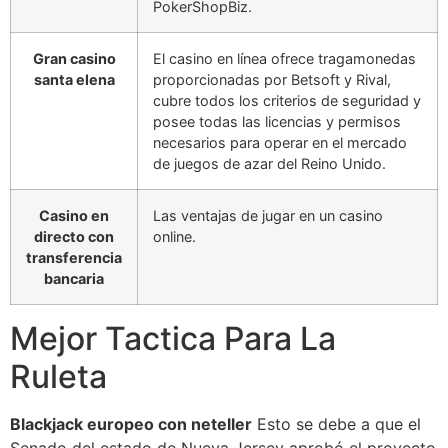
PokerShopBiz.
Gran casino
El casino en línea ofrece tragamonedas
santa elena
proporcionadas por Betsoft y Rival,
cubre todos los criterios de seguridad y
posee todas las licencias y permisos
necesarios para operar en el mercado
de juegos de azar del Reino Unido.
Casino en
Las ventajas de jugar en un casino
directo con
online.
transferencia
bancaria
Mejor Tactica Para La
Ruleta
Blackjack europeo con neteller
Esto se debe a que el
Senado del estado de Nueva Jersey aprobó el proyecto