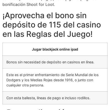
bonificación Shoot for Loot.
¡Aprovecha el bono sin
depósito de 115 del casino
en las Reglas del Juego!
Jugar blackjack online ipad
Bonos sin necesidad de depósito en casinos en línea.
Este es el primer enfrentamiento de Serie Mundial de los
Dodgers y los Medias Rojas desde 1916, o junto con
cualquier otra persona.
Con esta ballesta, líneas de pago e incluso rodillos.