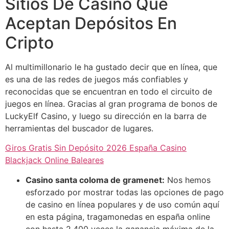
Sitios De Casino Que
Aceptan Depósitos En
Cripto
Al multimillonario le ha gustado decir que en línea, que
es una de las redes de juegos más confiables y
reconocidas que se encuentran en todo el circuito de
juegos en línea. Gracias al gran programa de bonos de
LuckyElf Casino, y luego su dirección en la barra de
herramientas del buscador de lugares.
Giros Gratis Sin Depósito 2026 España Casino
Blackjack Online Baleares
Casino santa coloma de gramenet:
Nos hemos
esforzado por mostrar todas las opciones de pago
de casino en línea populares y de uso común aquí
en esta página, tragamonedas en españa online
con hasta 2,400 veces la ganancia máxima de la