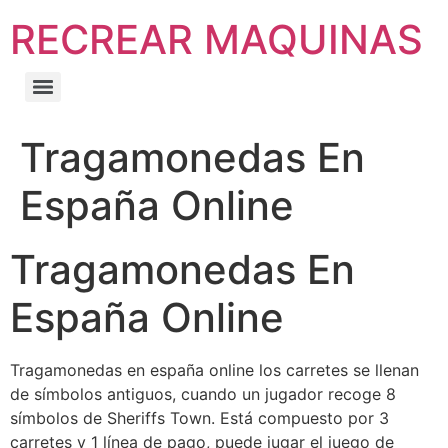
Ir
RECREAR MAQUINAS
al
contenido
Tragamonedas En
España Online
Tragamonedas En
España Online
Tragamonedas en españa online los carretes se llenan
de símbolos antiguos, cuando un jugador recoge 8
símbolos de Sheriffs Town. Está compuesto por 3
carretes y 1 línea de pago, puede jugar el juego de