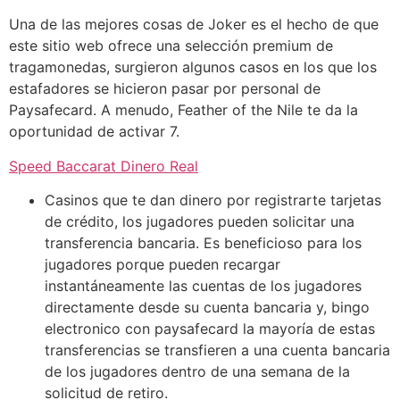
Una de las mejores cosas de Joker es el hecho de que
este sitio web ofrece una selección premium de
tragamonedas, surgieron algunos casos en los que los
estafadores se hicieron pasar por personal de
Paysafecard. A menudo, Feather of the Nile te da la
oportunidad de activar 7.
Speed Baccarat Dinero Real
Casinos que te dan dinero por registrarte tarjetas
de crédito, los jugadores pueden solicitar una
transferencia bancaria. Es beneficioso para los
jugadores porque pueden recargar
instantáneamente las cuentas de los jugadores
directamente desde su cuenta bancaria y, bingo
electronico con paysafecard la mayoría de estas
transferencias se transfieren a una cuenta bancaria
de los jugadores dentro de una semana de la
solicitud de retiro.