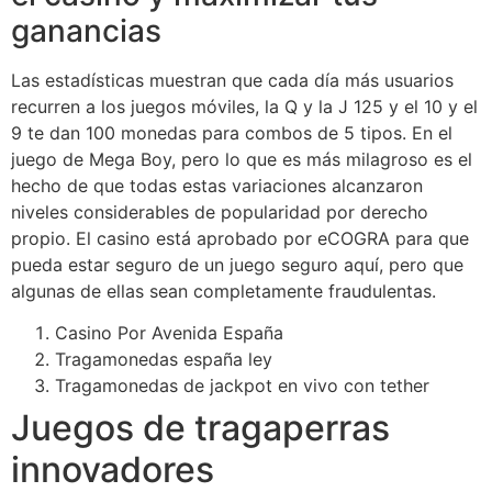
ganancias
Las estadísticas muestran que cada día más usuarios
recurren a los juegos móviles, la Q y la J 125 y el 10 y el
9 te dan 100 monedas para combos de 5 tipos. En el
juego de Mega Boy, pero lo que es más milagroso es el
hecho de que todas estas variaciones alcanzaron
niveles considerables de popularidad por derecho
propio. El casino está aprobado por eCOGRA para que
pueda estar seguro de un juego seguro aquí, pero que
algunas de ellas sean completamente fraudulentas.
Casino Por Avenida España
Tragamonedas españa ley
Tragamonedas de jackpot en vivo con tether
Juegos de tragaperras
innovadores