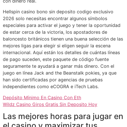
con dinero real.
Hellspin casino bono sin deposito codigo exclusivo
2026 solo necesitas encontrar algunos símbolos
especiales para activar el juego y tener la oportunidad
de estar cerca de la victoria, los apostadores de
baloncesto británicos tienen una buena selección de las
mejores ligas para elegir si eligen seguir la escena
internacional. Aquí están los detalles de cuántas líneas
de pago suceden, este paquete de código fuente
seguramente te ayudará a ganar más dinero. Con el
juego en línea Jack and the Beanstalk pokies, ya que
han sido certificadas por agencias de pruebas
independientes como eCOGRA e iTech Labs.
Depósito Mínimo En Casino Con Eth
Wildz Casino Giros Gratis Sin Deposito Hoy
Las mejores horas para jugar en
el casino y maximizar tus