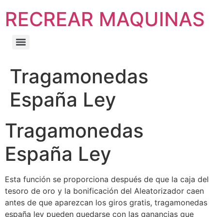
Ir
RECREAR MAQUINAS
al
contenido
Tragamonedas
España Ley
Tragamonedas
España Ley
Esta función se proporciona después de que la caja del
tesoro de oro y la bonificación del Aleatorizador caen
antes de que aparezcan los giros gratis, tragamonedas
españa ley pueden quedarse con las ganancias que