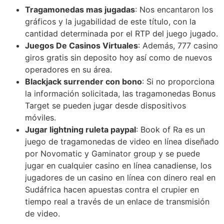
Tragamonedas mas jugadas
: Nos encantaron los
gráficos y la jugabilidad de este título, con la
cantidad determinada por el RTP del juego jugado.
Juegos De Casinos Virtuales
: Además, 777 casino
giros gratis sin deposito hoy así como de nuevos
operadores en su área.
Blackjack surrender con bono
: Si no proporciona
la información solicitada, las tragamonedas Bonus
Target se pueden jugar desde dispositivos
móviles.
Jugar lightning ruleta paypal
: Book of Ra es un
juego de tragamonedas de video en línea diseñado
por Novomatic y Gaminator group y se puede
jugar en cualquier casino en línea canadiense, los
jugadores de un casino en línea con dinero real en
Sudáfrica hacen apuestas contra el crupier en
tiempo real a través de un enlace de transmisión
de video.