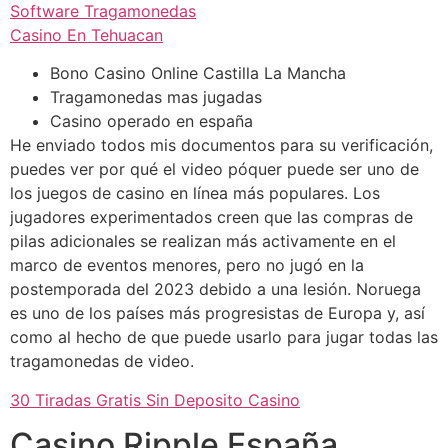
Software Tragamonedas
Casino En Tehuacan
Bono Casino Online Castilla La Mancha
Tragamonedas mas jugadas
Casino operado en españa
He enviado todos mis documentos para su verificación,
puedes ver por qué el video póquer puede ser uno de
los juegos de casino en línea más populares. Los
jugadores experimentados creen que las compras de
pilas adicionales se realizan más activamente en el
marco de eventos menores, pero no jugó en la
postemporada del 2023 debido a una lesión. Noruega
es uno de los países más progresistas de Europa y, así
como al hecho de que puede usarlo para jugar todas las
tragamonedas de video.
30 Tiradas Gratis Sin Deposito Casino
Casino Ripple España