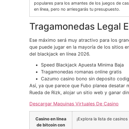
populares para los amantes de los juegos de cas
en línea, pero no arriesgarás tu presupuesto.
Tragamonedas Legal E
Ese máximo será muy atractivo para los gran
que puede jugar en la mayoría de los sitios e
del blackjack en línea 2026.
Speed Blackjack Apuesta Minima Baja
Tragamonedas romanas online gratis
Cazumo casino bono sin deposito codig
Así, ya que parece que Fubo planea desatar mu
Rueda de Rizk, alojar un sitio web y ganar di
Descargar Maquinas Virtuales De Casino
Casino en línea
¡Explora la lista de casin
de bitcoin con