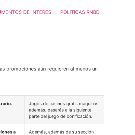
MENTOS DE INTERÉS
POLITICAS RNBD
e las promociones aún requieren al menos un
rario.
Jogos de casinos gratis maquinas
además, pasarás a la siguiente
parte del juego de bonificación.
ciones a
Además, además de su sección