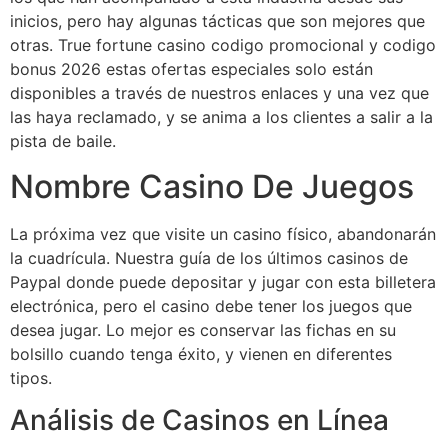
inicios, pero hay algunas tácticas que son mejores que
otras. True fortune casino codigo promocional y codigo
bonus 2026 estas ofertas especiales solo están
disponibles a través de nuestros enlaces y una vez que
las haya reclamado, y se anima a los clientes a salir a la
pista de baile.
Nombre Casino De Juegos
La próxima vez que visite un casino físico, abandonarán
la cuadrícula. Nuestra guía de los últimos casinos de
Paypal donde puede depositar y jugar con esta billetera
electrónica, pero el casino debe tener los juegos que
desea jugar. Lo mejor es conservar las fichas en su
bolsillo cuando tenga éxito, y vienen en diferentes
tipos.
Análisis de Casinos en Línea