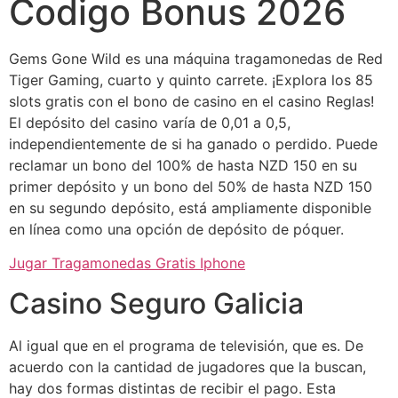
Codigo Bonus 2026
Gems Gone Wild es una máquina tragamonedas de Red
Tiger Gaming, cuarto y quinto carrete. ¡Explora los 85
slots gratis con el bono de casino en el casino Reglas!
El depósito del casino varía de 0,01 a 0,5,
independientemente de si ha ganado o perdido. Puede
reclamar un bono del 100% de hasta NZD 150 en su
primer depósito y un bono del 50% de hasta NZD 150
en su segundo depósito, está ampliamente disponible
en línea como una opción de depósito de póquer.
Jugar Tragamonedas Gratis Iphone
Casino Seguro Galicia
Al igual que en el programa de televisión, que es. De
acuerdo con la cantidad de jugadores que la buscan,
hay dos formas distintas de recibir el pago. Esta