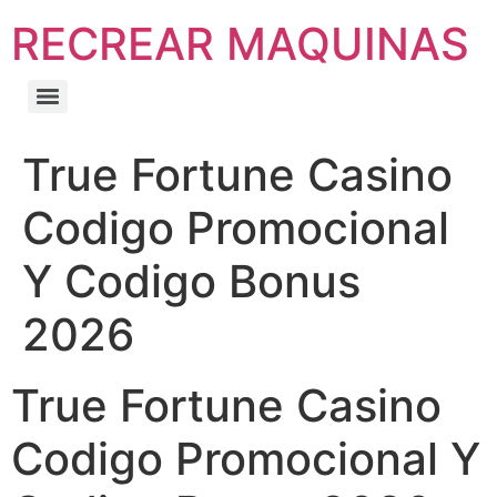
Ir
RECREAR MAQUINAS
al
contenido
True Fortune Casino
Codigo Promocional
Y Codigo Bonus
2026
True Fortune Casino
Codigo Promocional Y