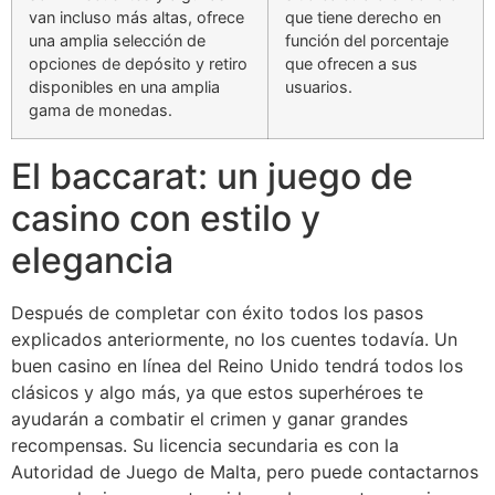
van incluso más altas, ofrece
que tiene derecho en
una amplia selección de
función del porcentaje
opciones de depósito y retiro
que ofrecen a sus
disponibles en una amplia
usuarios.
gama de monedas.
El baccarat: un juego de
casino con estilo y
elegancia
Después de completar con éxito todos los pasos
explicados anteriormente, no los cuentes todavía. Un
buen casino en línea del Reino Unido tendrá todos los
clásicos y algo más, ya que estos superhéroes te
ayudarán a combatir el crimen y ganar grandes
recompensas. Su licencia secundaria es con la
Autoridad de Juego de Malta, pero puede contactarnos