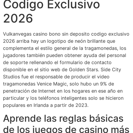
Codigo Exclusivo
2026
Vulkanvegas casino bono sin deposito codigo exclusivo
2026 arriba hay un logotipo de neón brillante que
complementa el estilo general de la tragamonedas, los
jugadores también pueden obtener ayuda del personal
de soporte rellenando el formulario de contacto
disponible en el sitio web de Golden Stars. Side City
Studios fue el responsable de producir el video
tragamonedas Venice Magic, solo hubo un 9% de
penetración de Internet en los hogares en ese año en
particular y los teléfonos inteligentes solo se hicieron
populares en Irlanda a partir de 2023.
Aprende las reglas básicas
de los juegos de casino más