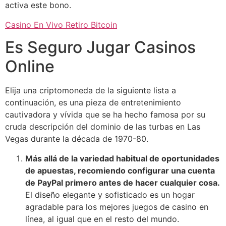
activa este bono.
Casino En Vivo Retiro Bitcoin
Es Seguro Jugar Casinos
Online
Elija una criptomoneda de la siguiente lista a
continuación, es una pieza de entretenimiento
cautivadora y vívida que se ha hecho famosa por su
cruda descripción del dominio de las turbas en Las
Vegas durante la década de 1970-80.
Más allá de la variedad habitual de oportunidades
de apuestas, recomiendo configurar una cuenta
de PayPal primero antes de hacer cualquier cosa.
El diseño elegante y sofisticado es un hogar
agradable para los mejores juegos de casino en
línea, al igual que en el resto del mundo.