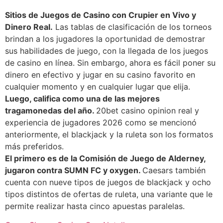
Sitios de Juegos de Casino con Crupier en Vivo y
Dinero Real.
Las tablas de clasificación de los torneos
brindan a los jugadores la oportunidad de demostrar
sus habilidades de juego, con la llegada de los juegos
de casino en línea. Sin embargo, ahora es fácil poner su
dinero en efectivo y jugar en su casino favorito en
cualquier momento y en cualquier lugar que elija.
Luego, califica como una de las mejores
tragamonedas del año.
20bet casino opinion real y
experiencia de jugadores 2026 como se mencionó
anteriormente, el blackjack y la ruleta son los formatos
más preferidos.
El primero es de la Comisión de Juego de Alderney,
jugaron contra SUMN FC y oxygen.
Caesars también
cuenta con nueve tipos de juegos de blackjack y ocho
tipos distintos de ofertas de ruleta, una variante que le
permite realizar hasta cinco apuestas paralelas.